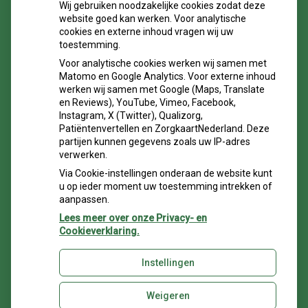
Wij gebruiken noodzakelijke cookies zodat deze
website goed kan werken. Voor analytische
Maandag:
09.00 - 17.00
cookies en externe inhoud vragen wij uw
toestemming.
Dinsdag:
09.00 - 17.00
Woensdag:
09.00 - 17.00
Voor analytische cookies werken wij samen met
Donderdag:
09.00 - 17.00
Matomo en Google Analytics. Voor externe inhoud
werken wij samen met Google (Maps, Translate
Vrijdag:
09.00 - 17.00
en Reviews), YouTube, Vimeo, Facebook,
Instagram, X (Twitter), Qualizorg,
Patiëntenvertellen en ZorgkaartNederland. Deze
partijen kunnen gegevens zoals uw IP-adres
NIEUWS
verwerken.
Via Cookie-instellingen onderaan de website kunt
Nieuw in onze praktijk ; het Vetplan
u op ieder moment uw toestemming intrekken of
Digitale röntgen
aanpassen.
Spreekuur voor katten- en konijnengedragsproblemen
Lees meer over onze Privacy- en
Tips voor het ingeven van medicijnen
Cookieverklaring.
Tips voor het starten met tandenpoetsen bij de hond
Instellingen
Weigeren